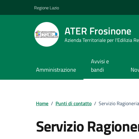
Vai ai contenuti
Vai al footer
Regione Lazio
ATER Frosinone
Azienda Territoriale per l'Edilizia R
Avvisi e
Amministrazione
bandi
Nov
Home
/
Punti di contatto
/
Servizio Ragioneria
Servizio Ragioner