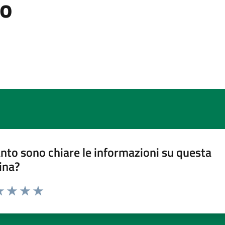
lo
nto sono chiare le informazioni su questa
ina?
a 1 stelle su 5
luta 2 stelle su 5
Valuta 3 stelle su 5
Valuta 4 stelle su 5
Valuta 5 stelle su 5