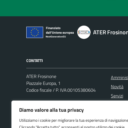
ATER Frosino
CONTATTI
ATER Frosinone
Amminist
Piazzale Europa, 1
Novità
Codice fiscale / P. IVA:00105380604
Servizi
U.R.P.
Modulist
Diamo valore alla tua privacy
PEC:
aterfr.protocollo@legalmail.it
Segnalazi
Centralino unico: +39 07752591
Utilizziamo i cookie per migliorare la tua esperienza di navigazione
Webmail
Cliccando “Accetta tutto”, acconsenti al nostro utilizzo dei cookie.