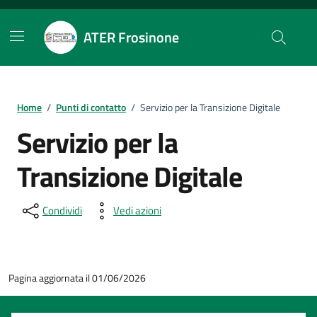
Vai ai contenuti
Vai al footer
ATER Frosinone
Home
/
Punti di contatto
/
Servizio per la Transizione Digitale
Servizio per la
Transizione Digitale
Condividi
Vedi azioni
Pagina aggiornata il 01/06/2026