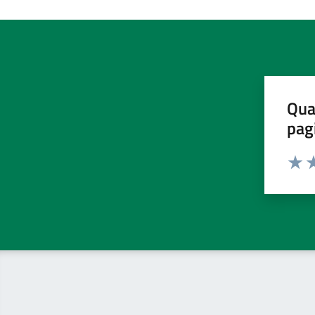
Qua
pag
Valut
Va