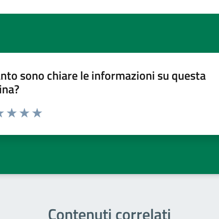
nto sono chiare le informazioni su questa
ina?
a 1 stelle su 5
luta 2 stelle su 5
Valuta 3 stelle su 5
Valuta 4 stelle su 5
Valuta 5 stelle su 5
Contenuti correlati