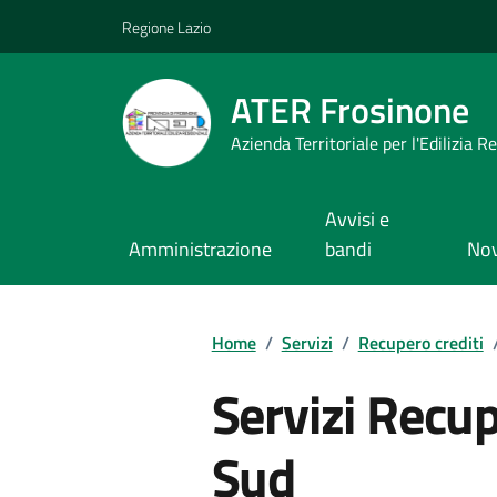
Vai ai contenuti
Vai al footer
Regione Lazio
ATER Frosinone
Azienda Territoriale per l'Edilizia R
Avvisi e
Amministrazione
bandi
Nov
Home
/
Servizi
/
Recupero crediti
Servizi Recup
Sud