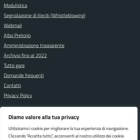
Modulistica
Segnalazione di illeciti (Whistleblowing)
Webmail
Albo Pretorio
Amministrazione trasparente
Archivio fino al 2022
Tutto gare
Domande frequenti
Contatti
Privacy Policy
Diamo valore alla tua privacy
SEGUICI SU
Utilizziamo i cookie per migliorare la tua esperienza di navigazione.
Facebook
LinkedIn
Cliccando “Accetta tutto”, acconsenti al nostro utilizzo dei cookie.